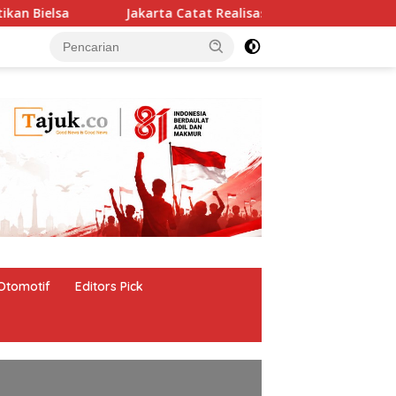
sa
Jakarta Catat Realisasasi Investasi Rp 173,6 Triliun
Otomotif
Editors Pick