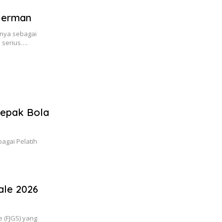
Jerman
nnya sebagai
 serius….
Sepak Bola
agai Pelatih
ale 2026
e (FJGS) yang