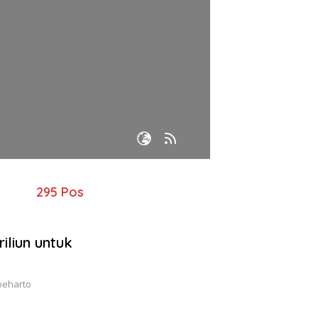
295 Pos
iliun untuk
Soeharto