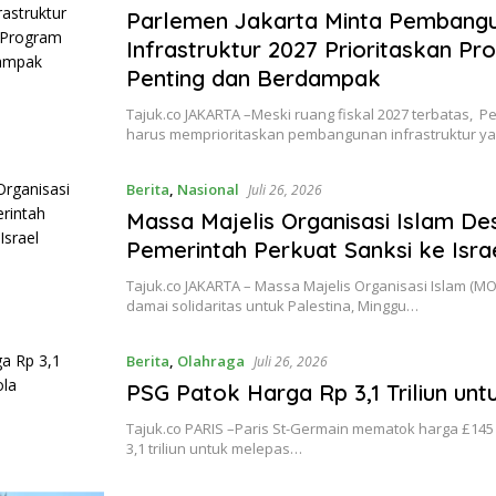
Parlemen Jakarta Minta Pembang
Infrastruktur 2027 Prioritaskan P
Penting dan Berdampak
Tajuk.co JAKARTA –Meski ruang fiskal 2027 terbatas, P
harus memprioritaskan pembangunan infrastruktur y
Berita
,
Nasional
Juli 26, 2026
Massa Majelis Organisasi Islam De
Pemerintah Perkuat Sanksi ke Isra
Tajuk.co JAKARTA – Massa Majelis Organisasi Islam (MO
damai solidaritas untuk Palestina, Minggu…
Berita
,
Olahraga
Juli 26, 2026
PSG Patok Harga Rp 3,1 Triliun unt
Tajuk.co PARIS –Paris St-Germain mematok harga £145 
3,1 triliun untuk melepas…