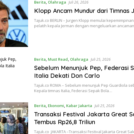
Berita
,
Olahraga
Juli 26, 2026
Klopp Ancam Mundur dari Timnas 
Tajuk.co BERLIN – Jurgen Klopp memulai kepemimpina
pelatih kepala Jerman dengan mengeluarkan ancaman
Berita
,
Must Read
,
Olahraga
Juli 25, 2026
Sebelum Menunjuk Pep, Federasi 
Italia Dekati Don Carlo
Tajuk.co ROMA – Sebelum menunjuk Pep Guardiola seb
Kepala timnas Italia, Federasi Sepak Bola…
Berita
,
Ekonomi
,
Kabar Jakarta
Juli 25, 2026
Transaksi Festival Jakarta Great S
Tembus Rp26,8 Triliun
Tajuk.co JAKARTA –Transaksi Festival Jakarta Great Sal