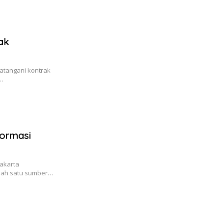
ak
tangani kontrak
i…
formasi
Jakarta
lah satu sumber…