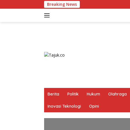
Langsung
Breaking News
ke
konten
Berita
Politik
Hukum
Olahraga
Inovasi Teknologi
Opini