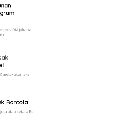
unan
rogram
emprov DKI Jakarta
ang…
sak
el
I) melakukan aksi
uk Barcola
juta atau setara Rp