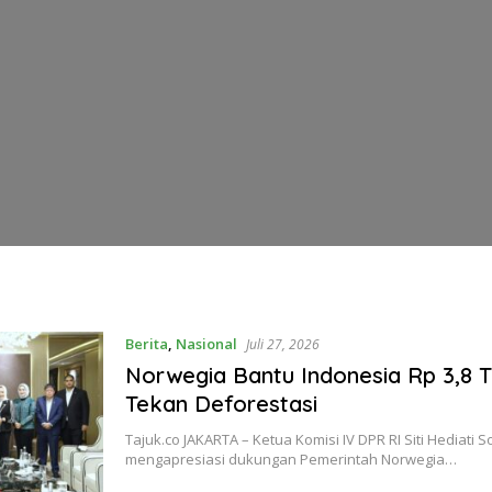
k
Berita
,
Nasional
Juli 27, 2026
Norwegia Bantu Indonesia Rp 3,8 Tr
Tekan Deforestasi
Tajuk.co JAKARTA – Ketua Komisi IV DPR RI Siti Hediati 
mengapresiasi dukungan Pemerintah Norwegia…