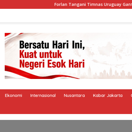
Forlan Tangani Timnas Uruguay Gantikan Biel
Ekonomi
Internasional
Nusantara
Kabar Jakarta