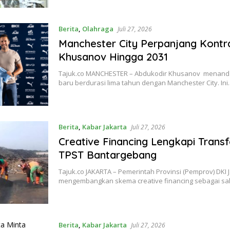
Berita
,
Olahraga
Juli 27, 2026
Manchester City Perpanjang Kontr
Khusanov Hingga 2031
Tajuk.co MANCHESTER – Abdukodir Khusanov menanda
baru berdurasi lima tahun dengan Manchester City. In
Berita
,
Kabar Jakarta
Juli 27, 2026
Creative Financing Lengkapi Trans
TPST Bantargebang
Tajuk.co JAKARTA – Pemerintah Provinsi (Pemprov) DKI 
mengembangkan skema creative financing sebagai sa
Berita
,
Kabar Jakarta
Juli 27, 2026