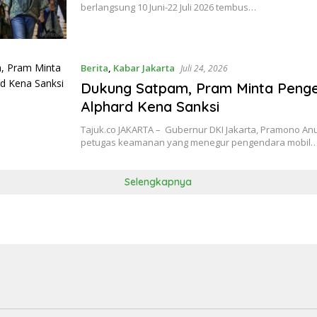
berlangsung 10 Juni-22 Juli 2026 tembus…
Berita
,
Kabar Jakarta
Juli 24, 2026
Dukung Satpam, Pram Minta Peng
Alphard Kena Sanksi
Tajuk.co JAKARTA – Gubernur DKI Jakarta, Pramono 
petugas keamanan yang menegur pengendara mobil
Selengkapnya