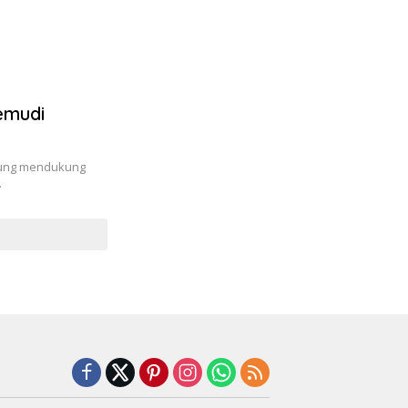
emudi
Anung mendukung
…