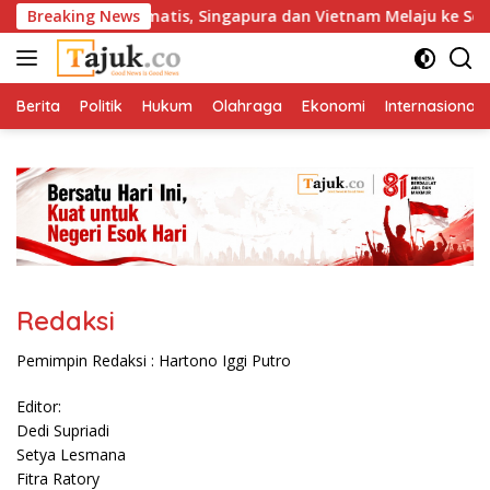
Langsung
 Tersingkir Dramatis, Singapura dan Vietnam Melaju ke Semifina
Breaking News
ke
konten
Berita
Politik
Hukum
Olahraga
Ekonomi
Internasional
Redaksi
Pemimpin Redaksi : Hartono Iggi Putro
Editor:
Dedi Supriadi
Setya Lesmana
Fitra Ratory