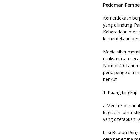
Pedoman Pember
Kemerdekaan berp
yang dilindungi P
Keberadaan media
kemerdekaan bere
Media siber memi
dilaksanakan seca
Nomor 40 Tahun 19
pers, pengelola 
berikut:
1. Ruang Lingkup
a.Media Siber ad
kegiatan jurnalis
yang ditetapkan 
b.Isi Buatan Peng
oleh pengguna med