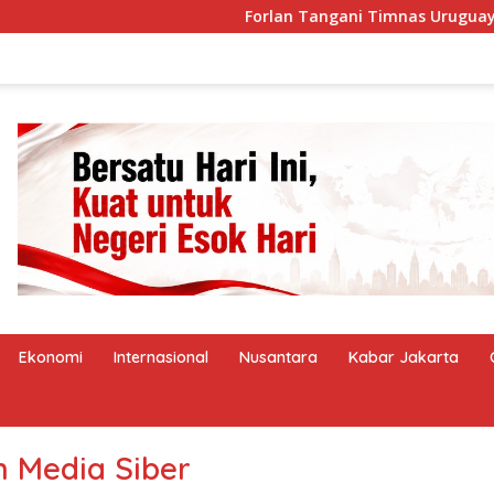
Forlan Tangani Timnas Uruguay Gantikan B
Ekonomi
Internasional
Nusantara
Kabar Jakarta
 Media Siber