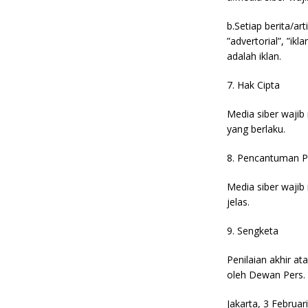
b.Setiap berita/a
”advertorial”, ”ik
adalah iklan.
7. Hak Cipta
Media siber waji
yang berlaku.
8. Pencantuman 
Media siber waji
jelas.
9. Sengketa
Penilaian akhir a
oleh Dewan Pers.
Jakarta, 3 Februar