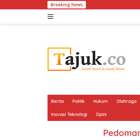
Langsung
Breaking News
ke
konten
Berita
Politik
Hukum
Olahraga
Inovasi Teknologi
Opini
Pedoman