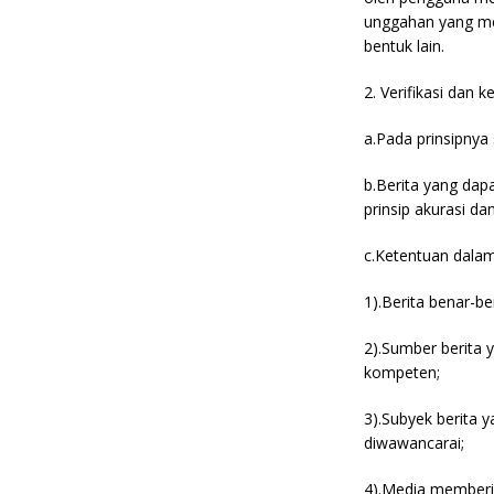
unggahan yang me
bentuk lain.
2. Verifikasi dan 
a.Pada prinsipnya s
b.Berita yang dap
prinsip akurasi d
c.Ketentuan dalam 
1).Berita benar-b
2).Sumber berita 
kompeten;
3).Subyek berita 
diwawancarai;
4).Media memberi