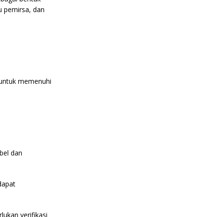
u pemirsa, dan
a untuk memenuhi
bel dan
dapat
ukan verifikasi