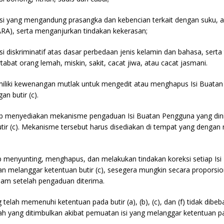
si yang mengandung prasangka dan kebencian terkait dengan suku, 
RA), serta menganjurkan tindakan kekerasan;
i diskriminatif atas dasar perbedaan jenis kelamin dan bahasa, serta 
bat orang lemah, miskin, sakit, cacat jiwa, atau cacat jasmani.
miliki kewenangan mutlak untuk mengedit atau menghapus Isi Buata
n butir (c).
jib menyediakan mekanisme pengaduan Isi Buatan Pengguna yang dini
tir (c). Mekanisme tersebut harus disediakan di tempat yang denga
.
ib menyunting, menghapus, dan melakukan tindakan koreksi setiap Is
an melanggar ketentuan butir (c), sesegera mungkin secara proporsio
jam setelah pengaduan diterima.
 telah memenuhi ketentuan pada butir (a), (b), (c), dan (f) tidak dibe
h yang ditimbulkan akibat pemuatan isi yang melanggar ketentuan pad