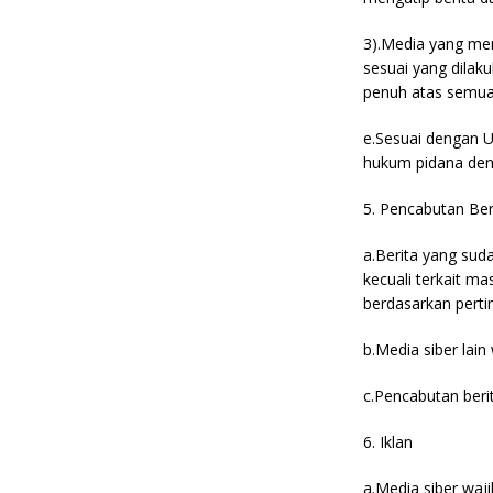
3).Media yang men
sesuai yang dilak
penuh atas semua a
e.Sesuai dengan U
hukum pidana dend
5. Pencabutan Ber
a.Berita yang suda
kecuali terkait m
berdasarkan perti
b.Media siber lain
c.Pencabutan beri
6. Iklan
a.Media siber waj