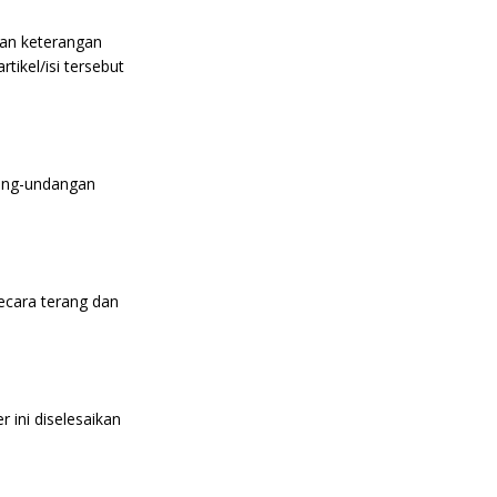
mkan keterangan
rtikel/isi tersebut
dang-undangan
ecara terang dan
 ini diselesaikan