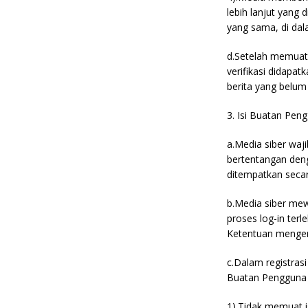
lebih lanjut yang
yang sama, di da
d.Setelah memuat 
verifikasi didapat
berita yang belum t
3. Isi Buatan Pen
a.Media siber wa
bertentangan deng
ditempatkan secar
b.Media siber me
proses log-in ter
Ketentuan mengenai
c.Dalam registras
Buatan Pengguna y
1).Tidak memuat is