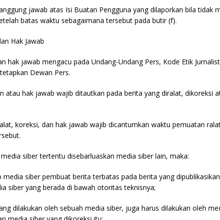
tanggung jawab atas Isi Buatan Pengguna yang dilaporkan bila tidak
setelah batas waktu sebagaimana tersebut pada butir (f).
 dan Hak Jawab
 dan hak jawab mengacu pada Undang-Undang Pers, Kode Etik Jurnali
itetapkan Dewan Pers.
an atau hak jawab wajib ditautkan pada berita yang diralat, dikoreksi a
 ralat, koreksi, dan hak jawab wajib dicantumkan waktu pemuatan ralat
rsebut.
a media siber tertentu disebarluaskan media siber lain, maka:
media siber pembuat berita terbatas pada berita yang dipublikasikan
ia siber yang berada di bawah otoritas teknisnya;
yang dilakukan oleh sebuah media siber, juga harus dilakukan oleh med
ri media siber yang dikoreksi itu;