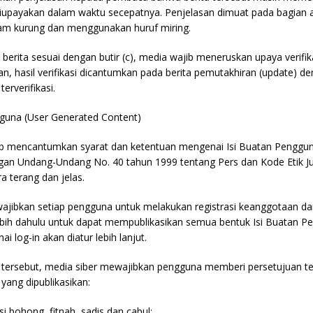
 diupayakan dalam waktu secepatnya. Penjelasan dimuat pada bagian ak
lam kurung dan menggunakan huruf miring.
berita sesuai dengan butir (c), media wajib meneruskan upaya verifik
kan, hasil verifikasi dicantumkan pada berita pemutakhiran (update) 
erverifikasi.
gguna (User Generated Content)
jib mencantumkan syarat dan ketentuan mengenai Isi Buatan Penggun
an Undang-Undang No. 40 tahun 1999 tentang Pers dan Kode Etik Jur
a terang dan jelas.
wajibkan setiap pengguna untuk melakukan registrasi keanggotaan d
lebih dahulu untuk dapat mempublikasikan semua bentuk Isi Buatan P
 log-in akan diatur lebih lanjut.
i tersebut, media siber mewajibkan pengguna memberi persetujuan ter
ang dipublikasikan:
i bohong, fitnah, sadis dan cabul;