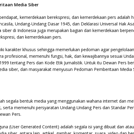
itaan Media Siber
endapat, kemerdekaan berekspresi, dan kemerdekaan pers adalah h
ancasila, Undang-Undang Dasar 1945, dan Deklarasi Universal Hak As
 siber di Indonesia juga merupakan bagian dari kemerdekaan berpen
kspresi, dan kemerdekaan pers.
liki karakter khusus sehingga memerlukan pedoman agar pengelolaa
ra profesional, memenuhi fungsi, hak, dan kewajibannya sesuai Un
99 tentang Pers dan Kode Etik Jurnalistik. Untuk itu Dewan Pers be
media siber, dan masyarakat menyusun Pedoman Pemberitaan Media S
alah segala bentuk media yang menggunakan wahana internet dan m
tik, serta memenuhi persyaratan Undang-Undang Pers dan Standar Pe
Dewan Pers.
guna (User Generated Content) adalah segala isi yang dibuat dan atau
ia siber, antara lain, artikel, gambar, komentar, suara, video dan be