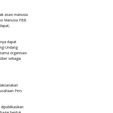
ak asasi manusia
asi Manusia PBB.
dapat,
nnya dapat
dang-Undang
rsama organisasi
iber sebagai
elaksanakan
rusahaan Pers
 dipublikasikan
rbagai bentuk