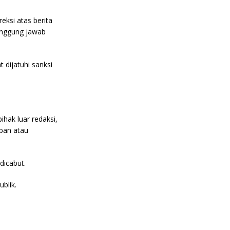
eksi atas berita
tanggung jawab
 dijatuhi sanksi
ihak luar redaksi,
rban atau
dicabut.
blik.