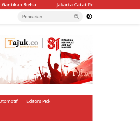
ielsa
Jakarta Catat Realisasasi Investasi Rp 173,6 Trili
Otomotif
Editors Pick