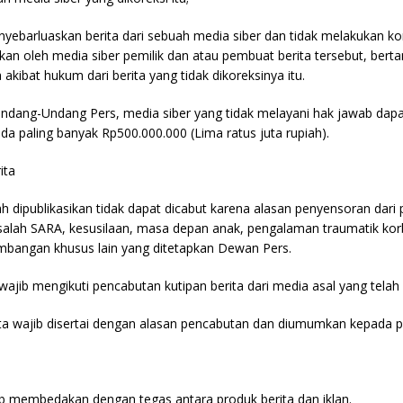
yebarluaskan berita dari sebuah media siber dan tidak melakukan kor
ukan oleh media siber pemilik dan atau pembuat berita tersebut, ber
kibat hukum dari berita yang tidak dikoreksinya itu.
ndang-Undang Pers, media siber yang tidak melayani hak jawab dapat
a paling banyak Rp500.000.000 (Lima ratus juta rupiah).
ita
h dipublikasikan tidak dapat dicabut karena alasan penyensoran dari p
asalah SARA, kesusilaan, masa depan anak, pengalaman traumatik ko
mbangan khusus lain yang ditetapkan Dewan Pers.
 wajib mengikuti pencabutan kutipan berita dari media asal yang telah 
ta wajib disertai dengan alasan pencabutan dan diumumkan kepada pu
ib membedakan dengan tegas antara produk berita dan iklan.