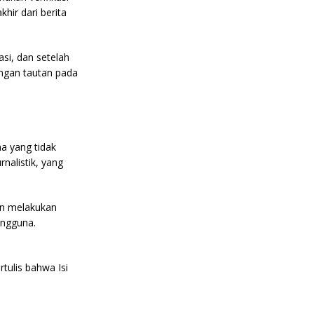
hir dari berita
asi, dan setelah
dengan tautan pada
a yang tidak
nalistik, yang
an melakukan
engguna.
tulis bahwa Isi