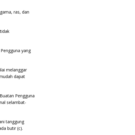
agama, ras, dan
tidak
n Pengguna yang
lai melanggar
n mudah dapat
i Buatan Pengguna
nal selambat-
bani tanggung
a butir (c).