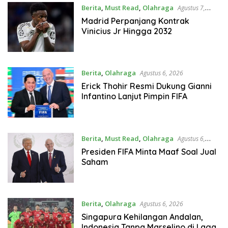
Berita
,
Must Read
,
Olahraga
Agustus 7,
2026
Madrid Perpanjang Kontrak
Vinicius Jr Hingga 2032
Berita
,
Olahraga
Agustus 6, 2026
Erick Thohir Resmi Dukung Gianni
Infantino Lanjut Pimpin FIFA
Berita
,
Must Read
,
Olahraga
Agustus 6,
2026
Presiden FIFA Minta Maaf Soal Jual
Saham
Berita
,
Olahraga
Agustus 6, 2026
Singapura Kehilangan Andalan,
Indonesia Tanpa Marselino di Laga