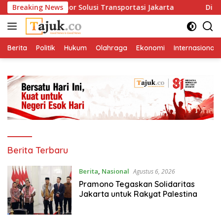
Langsung
kan Satu Nomor Solusi Transportasi Jakarta
Breaking News
Di Antara
ke
konten
Berita
Politik
Hukum
Olahraga
Ekonomi
Internasional
Tajuk.co
Berita Terbaru
Berita
,
Nasional
Agustus 6, 2026
Pramono Tegaskan Solidaritas
Jakarta untuk Rakyat Palestina