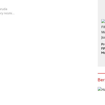
aruda
ery resmi…
Pr
FI
Ma
J
Ber