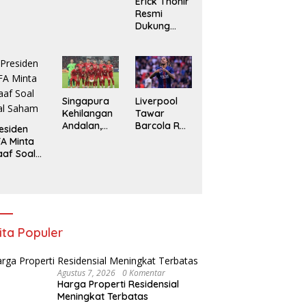
Erick Thohir
Hingga
Resmi
2032
Dukung
Gianni
Infantino
Lanjut
Pimpin FIFA
Singapura
Liverpool
Kehilangan
Tawar
Andalan,
Barcola Rp
esiden
Indonesia
2 triliun, PSG
FA Minta
Tanpa
Patok
af Soal
Marselino di
Harga Rp
ual Saham
Laga
3,1 Triliun
Penentuan
ita Populer
Agustus 7, 2026
0 Komentar
Harga Properti Residensial
Meningkat Terbatas