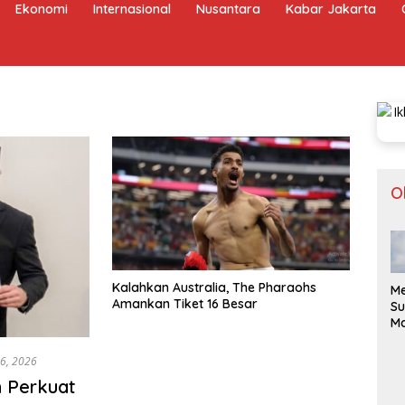
Ekonomi
Internasional
Nusantara
Kabar Jakarta
O
Kalahkan Australia, The Pharaohs
Me
Amankan Tiket 16 Besar
Su
Ma
Bo
ke
16, 2026
Be
n Perkuat