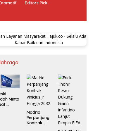
Otomotif
Editors Pick
lahraga
ski
dah Minta
af,
ikot UEFA
Madrid
 FIFA Bisa
Perpanjang
rlanjut
Kontrak
Vinicius Jr