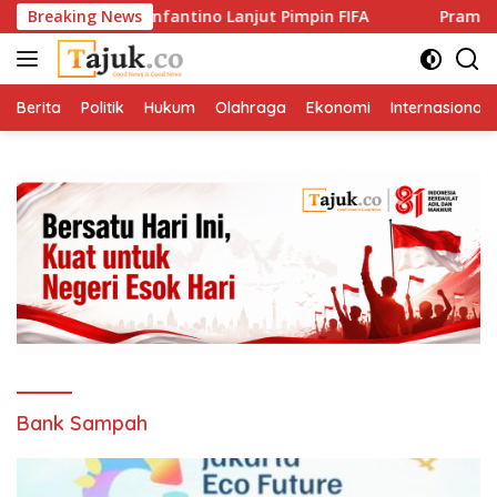
Langsung
ukung Gianni Infantino Lanjut Pimpin FIFA
Breaking News
Pramono Tega
ke
konten
Berita
Politik
Hukum
Olahraga
Ekonomi
Internasional
Bank Sampah