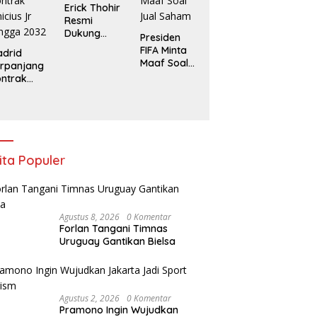
AFF
Erick Thohir
Resmi
Dukung
Presiden
Gianni
FIFA Minta
drid
Infantino
Maaf Soal
rpanjang
Lanjut
Jual Saham
ntrak
Pimpin FIFA
nicius Jr
ngga
032
ita Populer
Agustus 8, 2026
0 Komentar
Forlan Tangani Timnas
Uruguay Gantikan Bielsa
Agustus 2, 2026
0 Komentar
Pramono Ingin Wujudkan