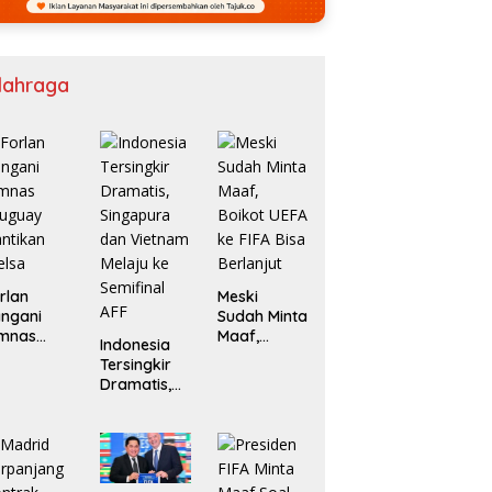
lahraga
rlan
Meski
ngani
Sudah Minta
imnas
Maaf,
Indonesia
ruguay
Boikot UEFA
Tersingkir
ntikan
ke FIFA Bisa
Dramatis,
elsa
Berlanjut
Singapura
dan
Vietnam
Melaju ke
Semifinal