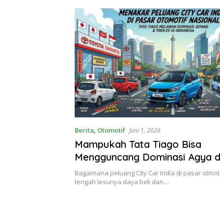
Berita
,
Otomotif
Juni 1, 2026
Mampukah Tata Tiago Bisa
Mengguncang Dominasi Agya d
Bagaimana peluang City Car India di pasar otmoti
tengah lesunya daya beli dan…