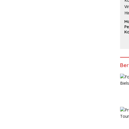
Ma
Pe
Ko
Vi
Hi
2
Ber