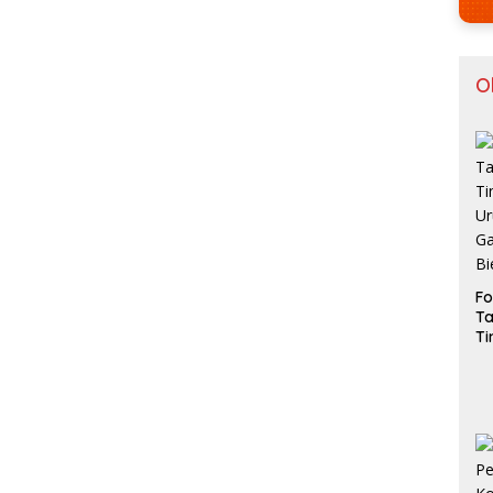
O
Fo
Ta
T
U
Ga
Bi