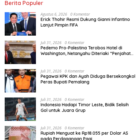
Berita Populer
Agustus 6, 2026
0 Komentar
Erick Thohir Resmi Dukung Gianni Infantino
Lanjut Pimpin FIFA
Juli 31, 2026
0 Komentar
Pedemo Pro-Palestina Terobos Hotel di
Washington, Netanyahu Diteriaki “Penjahat
Perang”
Juli 31, 2026
0 Komentar
Pegawai KPK dan Ayah Diduga Bersekongkol
Peras Bupati Pemalang
Juli 31, 2026
0 Komentar
Indonesia Hadapi Timor Leste, Bidik Selisih
Gol untuk Juara Grup
Juli 31, 2026
0 Komentar
Rupiah Menguat ke Rp18.055 per Dolar AS
pada Perdagangan Pagi