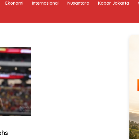
Ekonomi
Internasional
Nusantara
Kabar Jakarta
ohs