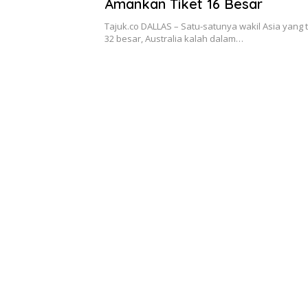
Amankan Tiket 16 Besar
Tajuk.co DALLAS – Satu-satunya wakil Asia yang 
32 besar, Australia kalah dalam…