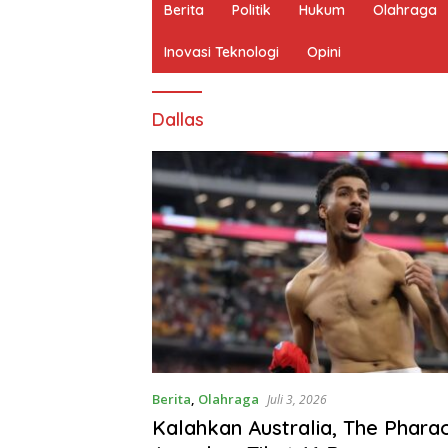
Berita
Politik
Hukum
Olahraga
Inovasi Teknologi
Opini
Dallas
Berita
,
Olahraga
Juli 3, 2026
Kalahkan Australia, The Phara