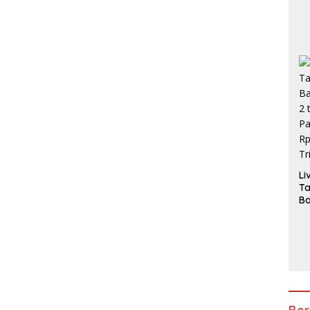
Li
T
Ba
2 
Pa
H
3,