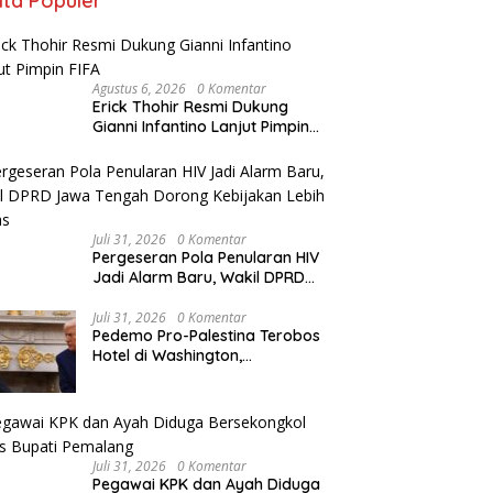
ita Populer
Agustus 6, 2026
0 Komentar
Erick Thohir Resmi Dukung
Gianni Infantino Lanjut Pimpin
FIFA
Juli 31, 2026
0 Komentar
Pergeseran Pola Penularan HIV
Jadi Alarm Baru, Wakil DPRD
Jawa Tengah Dorong
Kebijakan Lebih Tegas
Juli 31, 2026
0 Komentar
Pedemo Pro-Palestina Terobos
Hotel di Washington,
Netanyahu Diteriaki “Penjahat
Perang”
Juli 31, 2026
0 Komentar
Pegawai KPK dan Ayah Diduga