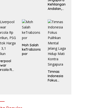
Singapura
Kehilangan
Andalan,
Indonesia
Tanpa
Marselino di
Laga
Penentuan
Moh Salah
keTrabzons
por
verpool
awar
rcola Rp
Timnas
triliun, PSG
Indonesia
tok
Fokus
arga Rp
Pulihkan
1 Triliun
Mental
Jelang
Laga Hidup
Mati Kontra
Singapura