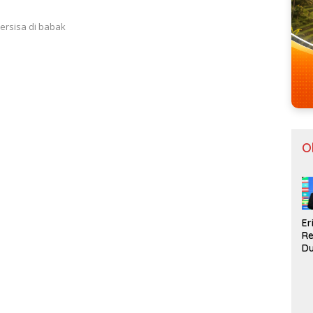
tersisa di babak
O
Er
R
D
Gi
In
La
Pi