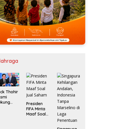
lahraga
ick Thohir
esmi
ukung
Presiden
anni
FIFA Minta
fantino
Maaf Soal
njut
Jual Saham
mpin FIFA