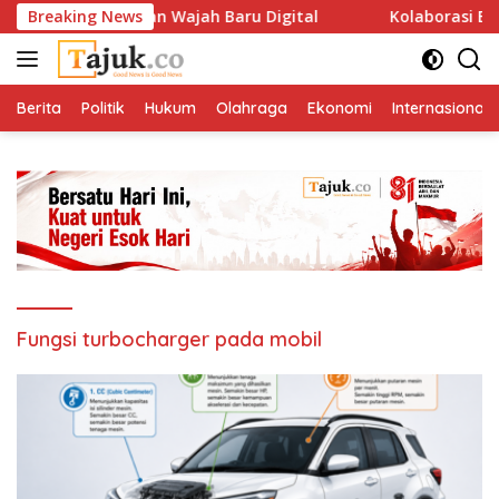
Langsung
karta Tampilkan Wajah Baru Digital
Breaking News
Kolaborasi Bank J
ke
konten
Berita
Politik
Hukum
Olahraga
Ekonomi
Internasional
Fungsi turbocharger pada mobil