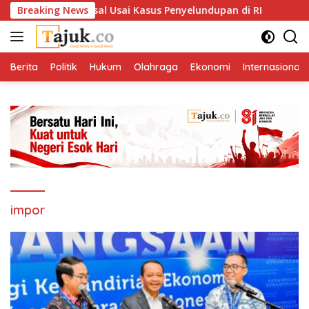
Langsung
 Narkoba Massal Usai Kasus Penyelundupan di RI
Breaking News
Smelte
ke
konten
Berita
Politik
Hukum
Olahraga
Ekonomi
Internasional
impor