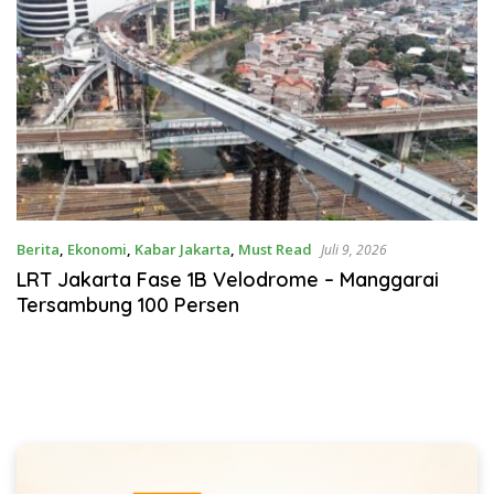
Berita
,
Ekonomi
,
Kabar Jakarta
,
Must Read
Juli 9, 2026
LRT Jakarta Fase 1B Velodrome – Manggarai
Tersambung 100 Persen