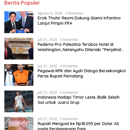
Berita Populer
Agustus 6, 2026
0 Komentar
Erick Thohir Resmi Dukung Gianni Infantino
Lanjut Pimpin FIFA
Juli 31, 2026
0 Komentar
Pedemo Pro-Palestina Terobos Hotel di
Washington, Netanyahu Diteriaki “Penjahat
Perang”
Juli 31, 2026
0 Komentar
Pegawai KPK dan Ayah Diduga Bersekongkol
Peras Bupati Pemalang
Juli 31, 2026
0 Komentar
Indonesia Hadapi Timor Leste, Bidik Selisih
Gol untuk Juara Grup
Juli 31, 2026
0 Komentar
Rupiah Menguat ke Rp18.055 per Dolar AS
pada Perdagangan Pagi