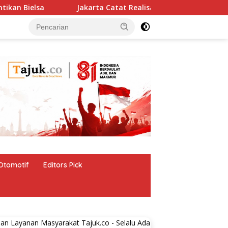
ielsa
Jakarta Catat Realisasasi Investasi Rp 173,6 Trili
Otomotif
Editors Pick