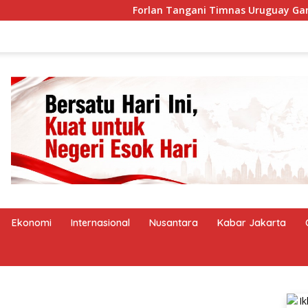
Forlan Tangani Timnas Uruguay Gantikan B
Ekonomi
Internasional
Nusantara
Kabar Jakarta