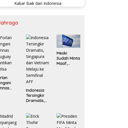
lahraga
Meski
Sudah Minta
Maaf,
Boikot UEFA
ke FIFA Bisa
rlan
Berlanjut
ngani
imnas
Indonesia
ruguay
Tersingkir
ntikan
Dramatis,
elsa
Singapura
dan
Vietnam
Melaju ke
Semifinal