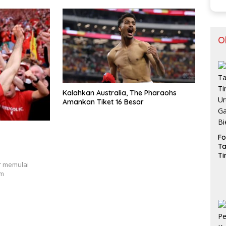
O
Kalahkan Australia, The Pharaohs
Amankan Tiket 16 Besar
Fo
Ta
T
U
r memulai
Ga
am
Bi