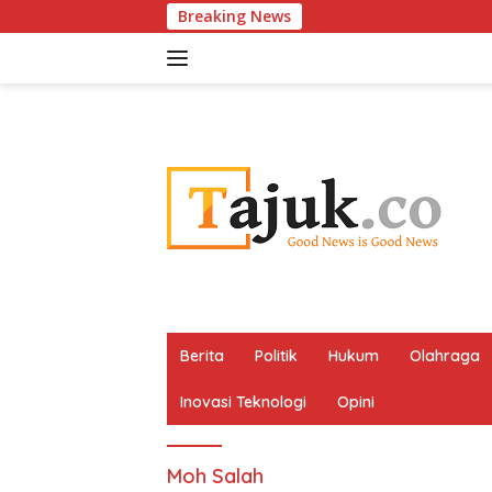
Langsung
Breaking News
ke
konten
Berita
Politik
Hukum
Olahraga
Inovasi Teknologi
Opini
Moh Salah