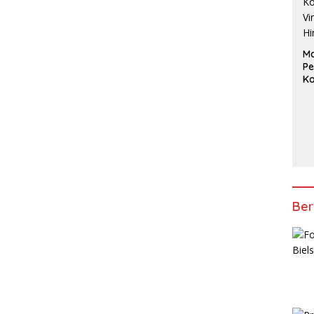
Ma
Pe
Ko
Vi
Hi
2
Ber