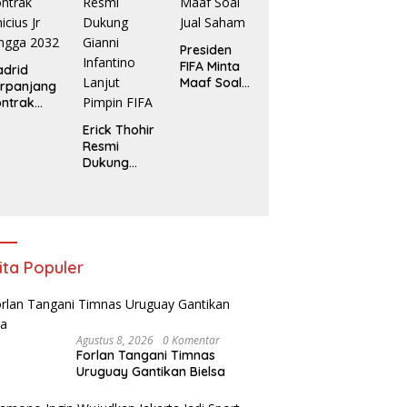
AFF
Presiden
FIFA Minta
drid
Maaf Soal
rpanjang
Jual Saham
ntrak
nicius Jr
Erick Thohir
ngga
Resmi
032
Dukung
Gianni
Infantino
Lanjut
Pimpin FIFA
ita Populer
Agustus 8, 2026
0 Komentar
Forlan Tangani Timnas
Uruguay Gantikan Bielsa