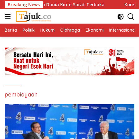
Langsung
osiasi Sepakbola Dunia Kirim Surat Terbuka
Breaking News
Konsorsium 
ke
konten
Berita
Politik
Hukum
Olahraga
Ekonomi
Internasional
pembiayaan