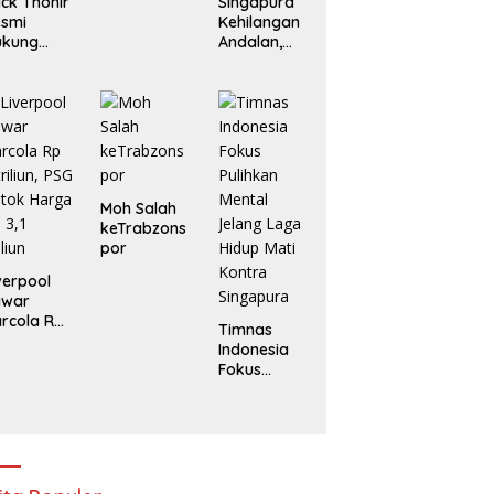
ick Thohir
Singapura
esmi
Kehilangan
ukung
Andalan,
anni
Indonesia
fantino
Tanpa
njut
Marselino di
mpin FIFA
Laga
Penentuan
Moh Salah
keTrabzons
por
verpool
awar
rcola Rp
Timnas
triliun, PSG
Indonesia
tok
Fokus
arga Rp
Pulihkan
1 Triliun
Mental
Jelang
Laga Hidup
Mati Kontra
Singapura