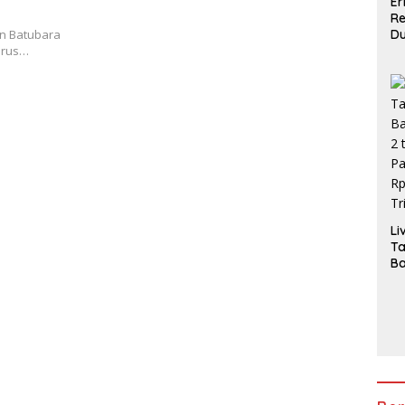
Er
R
D
an Batubara
Gi
erus…
In
La
Pi
Li
T
Ba
2 
Pa
H
3,