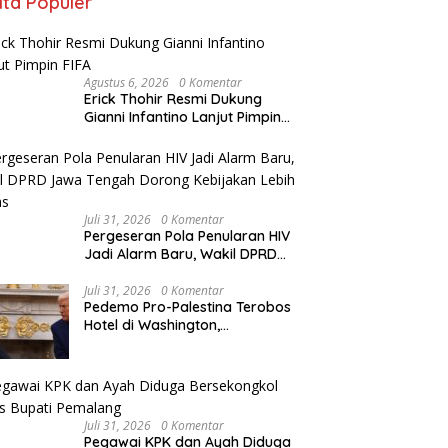
ita Populer
Agustus 6, 2026
0 Komentar
Erick Thohir Resmi Dukung
Gianni Infantino Lanjut Pimpin
FIFA
Juli 31, 2026
0 Komentar
Pergeseran Pola Penularan HIV
Jadi Alarm Baru, Wakil DPRD
Jawa Tengah Dorong
Kebijakan Lebih Tegas
Juli 31, 2026
0 Komentar
Pedemo Pro-Palestina Terobos
Hotel di Washington,
Netanyahu Diteriaki “Penjahat
Perang”
Juli 31, 2026
0 Komentar
Pegawai KPK dan Ayah Diduga