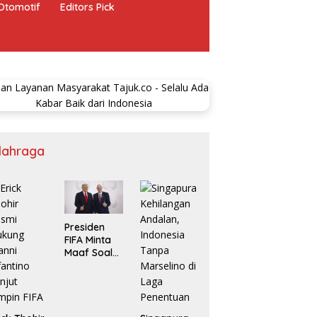
Otomotif
Editors Pick
lahraga
Presiden
FIFA Minta
Maaf Soal
Jual Saham