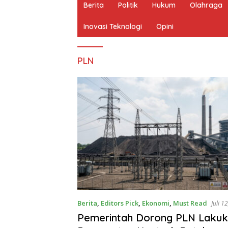
Berita
Politik
Hukum
Olahraga
Inovasi Teknologi
Opini
PLN
Berita
,
Editors Pick
,
Ekonomi
,
Must Read
Juli 1
Pemerintah Dorong PLN Laku