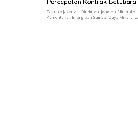
Percepatan Kontrak Batubara
Tajuk.co Jakarta – Direktorat Jenderal Mineral d
Kementerian Energi dan Sumber Daya Mineral t