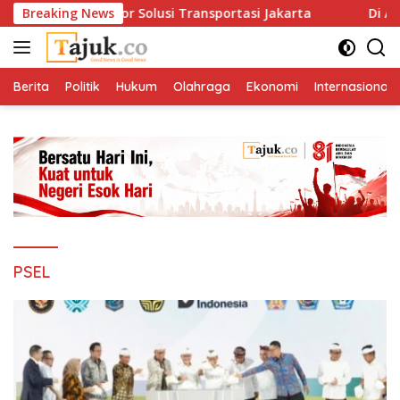
Langsung
kan Satu Nomor Solusi Transportasi Jakarta
Breaking News
Di Antara
ke
konten
Berita
Politik
Hukum
Olahraga
Ekonomi
Internasional
PSEL