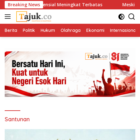
Langsung
Properti Residensial Meningkat Terbatas
Breaking News
Meski Sudah M
ke
konten
Berita
Politik
Hukum
Olahraga
Ekonomi
Internasional
Santunan