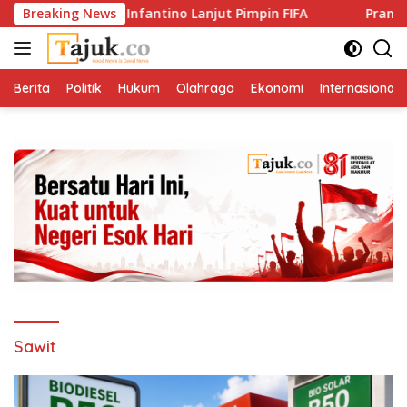
Langsung
 Dukung Gianni Infantino Lanjut Pimpin FIFA
Breaking News
Pramono Te
ke
konten
Berita
Politik
Hukum
Olahraga
Ekonomi
Internasional
Sawit