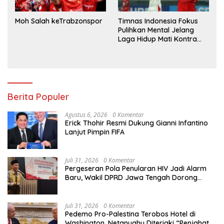
Moh Salah keTrabzonspor
Timnas Indonesia Fokus
Pulihkan Mental Jelang
Laga Hidup Mati Kontra
Singapura
Berita Populer
Agustus 6, 2026
0 Komentar
Erick Thohir Resmi Dukung Gianni Infantino
Lanjut Pimpin FIFA
Juli 31, 2026
0 Komentar
Pergeseran Pola Penularan HIV Jadi Alarm
Baru, Wakil DPRD Jawa Tengah Dorong
Kebijakan Lebih Tegas
Juli 31, 2026
0 Komentar
Pedemo Pro-Palestina Terobos Hotel di
Washington, Netanyahu Diteriaki “Penjahat