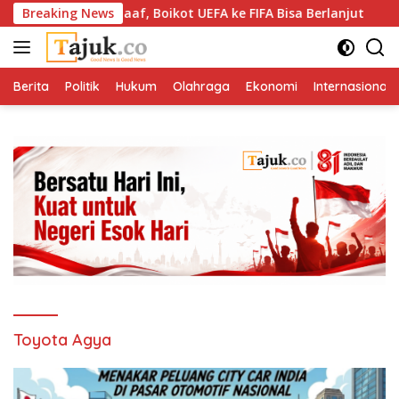
Langsung
Sudah Minta Maaf, Boikot UEFA ke FIFA Bisa Berlanjut
Breaking News
M
ke
konten
Berita
Politik
Hukum
Olahraga
Ekonomi
Internasional
Toyota Agya