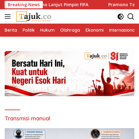
Langsung
ianni Infantino Lanjut Pimpin FIFA
Breaking News
Pramono Tegaskan S
ke
konten
Berita
Politik
Hukum
Olahraga
Ekonomi
Internasional
Transmisi manual