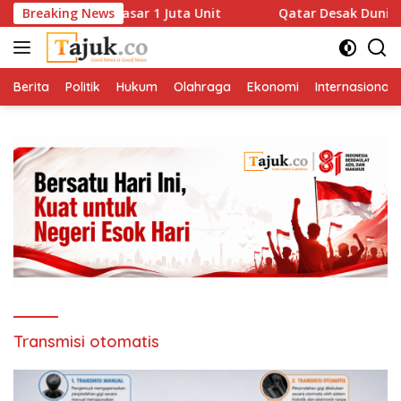
Langsung
aik Drastis, Sasar 1 Juta Unit
Breaking News
Qatar Desak Dunia Tekan
ke
konten
Berita
Politik
Hukum
Olahraga
Ekonomi
Internasional
Transmisi otomatis