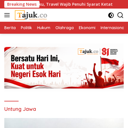
Langsung
s Resmi Berlaku, Travel Wajib Penuhi Syarat Ketat
Breaking News
Sing
ke
konten
Berita
Politik
Hukum
Olahraga
Ekonomi
Internasional
Untung Jawa