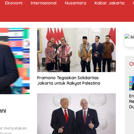
Ekonomi
Internasional
Nusantara
Kabar Jakarta
O
Pramono Tegaskan Solidaritas
Jakarta untuk Rakyat Palestina
Er
R
D
nni
Gi
In
La
hir menyatakan
Pi
 Gianni…