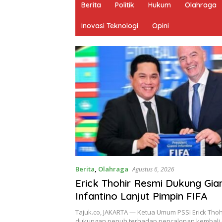
Berita
Politik
Hukum
Olahraga
Inovasi Teknologi
Opini
Berita
,
Olahraga
Agustus 6, 2026
Erick Thohir Resmi Dukung Gia
Infantino Lanjut Pimpin FIFA
Tajuk.co, JAKARTA — Ketua Umum PSSI Erick Tho
dukungan penuh terhadap pencalonan kembali