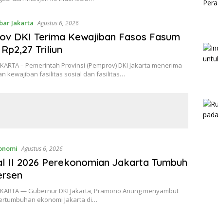
bar Jakarta
Agustus 6, 2026
ov DKI Terima Kewajiban Fasos Fasum
 Rp2,27 Triliun
AKARTA – Pemerintah Provinsi (Pemprov) DKI Jakarta menerima
 kewajiban fasilitas sosial dan fasilitas…
onomi
Agustus 6, 2026
l II 2026 Perekonomian Jakarta Tumbuh
ersen
JAKARTA — Gubernur DKI Jakarta, Pramono Anung menyambut
 pertumbuhan ekonomi Jakarta di…