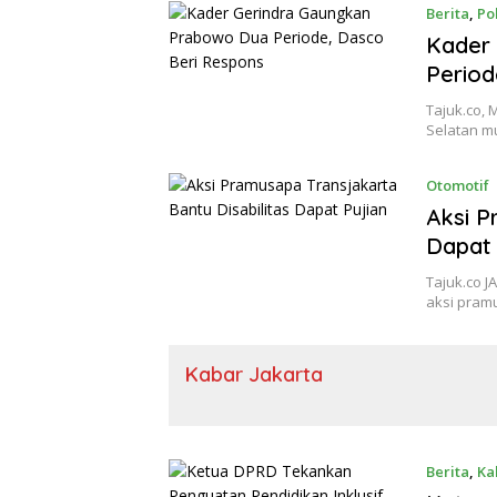
Berita
,
Pol
Kader
Period
Tajuk.co,
Selatan m
Otomotif
Aksi P
Dapat 
Tajuk.co 
aksi pram
Kabar Jakarta
Berita
,
Ka