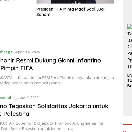
Presiden FIFA Minta Maaf Soal Jual
Saham
ahraga
Agustus 6, 2026
Thohir Resmi Dukung Gianni Infantino
 Pimpin FIFA
Li
 JAKARTA — Ketua Umum PSSI Erick Thohir menyatakan dukungan
T
hadap pencalonan kembali Gianni…
Ba
2 
Pa
sional
Agustus 6, 2026
H
o Tegaskan Solidaritas Jakarta untuk
3,
 Palestina
JAKARTA – Gubernur DKI Jakarta, Pramono Anung menerima
 Duta Besar Palestina untuk Indonesia,…