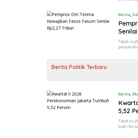
Berita
,
Ka
Pempr
Senilai
Tajuk.co J
penyerahan
Berita Politik Terbaru
Berita
,
Ek
Kwarta
5,52 P
Tajuk.co 
baik rilis