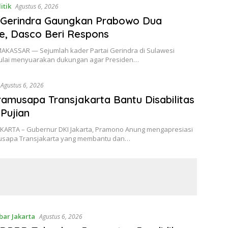
itik
Agustus 6, 2026
 Gerindra Gaungkan Prabowo Dua
e, Dasco Beri Respons
 MAKASSAR — Sejumlah kader Partai Gerindra di Sulawesi
ulai menyuarakan dukungan agar Presiden…
Agustus 6, 2026
ramusapa Transjakarta Bantu Disabilitas
Pujian
JAKARTA – Gubernur DKI Jakarta, Pramono Anung mengapresiasi
usapa Transjakarta yang membantu dan…
bar Jakarta
Agustus 6, 2026