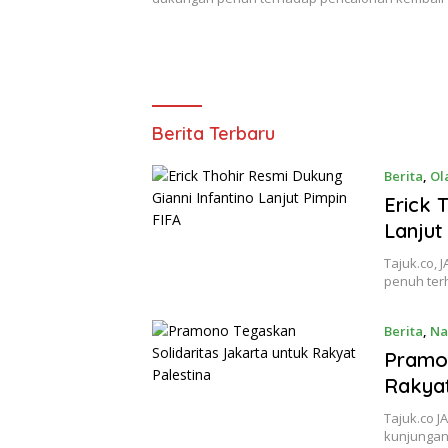
Tajuk.co
Berita Terbaru
Berita
,
Ol
Erick 
Lanjut
Tajuk.co,
penuh ter
Berita
,
Na
Pramon
Rakyat
Tajuk.co 
kunjungan