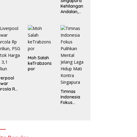
Singapura
Kehilangan
Andalan,
Indonesia
Tanpa
Marselino di
Laga
Penentuan
Moh Salah
keTrabzons
por
verpool
awar
rcola Rp
Timnas
triliun, PSG
Indonesia
tok
Fokus
arga Rp
Pulihkan
1 Triliun
Mental
Jelang
Laga Hidup
Mati Kontra
Singapura