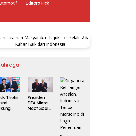
Otomotif
Editors Pick
lahraga
ick Thohir
Presiden
esmi
FIFA Minta
ukung
Maaf Soal
anni
Jual Saham
fantino
njut
mpin FIFA