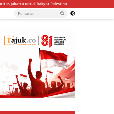
arta untuk Rakyat Palestina
Presiden FIFA Minta Maaf