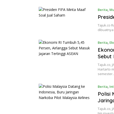
Berita
,
Mu
Presid
Tajuk.co R
dibuatnya
Berita
,
Ek
Ekonom
Sebut 
Tajuk.co,
Hartarto 
semester
Berita
,
In
Polisi
Jaring
Tajuk.co,
tim invest