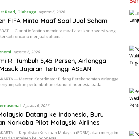
Ber
st Read
,
Olahraga
Agustus 6, 2026
en FIFA Minta Maaf Soal Jual Saham
ABAT — Gianni Infantino meminta maaf atas kontroversi yang
 terkait rencana menjual saham…
onomi
Agustus 6, 2026
i RI Tumbuh 5,45 Persen, Airlangga
Masuk Jajaran Tertinggi ASEAN
 JAKARTA — Menteri Koordinator Bidang Perekonomian Airlangga
menyampaikan pertumbuhan ekonomi Indonesia pada
…
ternasional
Agustus 6, 2026
 Malaysia Datang ke Indonesia, Buru
an Narkoba Pilot Malaysia Airlines
 JAKARTA — Kepolisian Kerajaan Malaysia (PDRM) akan mengirim
igasi dan intelijen ke Indonesia…