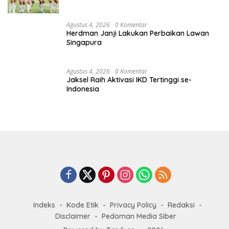
Erick Thohir Resmi Dukung
Presiden FIFA Minta Maaf
Gianni Infantino Lanjut
Soal Jual Saham
Pimpin FIFA
Berita Populer
Agustus 9, 2026
0 Komentar
Gubernur Luncurkan Satu Nomor Solusi
Transportasi Jakarta
Agustus 3, 2026
0 Komentar
Legenda Sepakbola Italia dan AC Milan,
Franco Baresi Wafat di Usia 66 Tahun