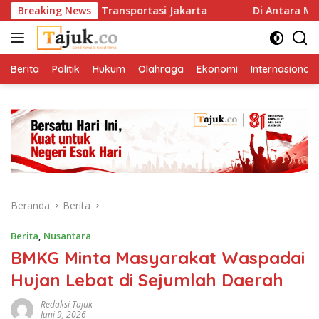
Langsung
omor Solusi Transportasi Jakarta
Breaking News
Di Antara Menghila
ke
konten
Berita
Politik
Hukum
Olahraga
Ekonomi
Internasional
Beranda
Berita
Berita
,
Nusantara
BMKG Minta Masyarakat Waspadai
Hujan Lebat di Sejumlah Daerah
Redaksi Tajuk
Juni 9, 2026