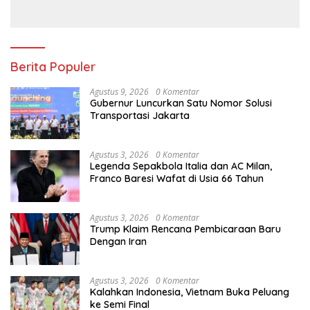
Olahraga
Indonesia Tersingkir
Forlan Tangani Timnas
Dramatis, Singapura dan
Uruguay Gantikan Bielsa
Vietnam Melaju ke
Semifinal AFF
Meski Sudah Minta Maaf,
Madrid Perpanjang
Boikot UEFA ke FIFA Bisa
Kontrak Vinicius Jr Hingga
Berlanjut
2032