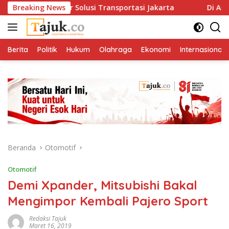
Langsung
atu Nomor Solusi Transportasi Jakarta
Breaking News
Di Antara Men
ke
konten
Berita
Politik
Hukum
Olahraga
Ekonomi
Internasional
Beranda
Otomotif
Otomotif
Demi Xpander, Mitsubishi Bakal
Mengimpor Kembali Pajero Sport
Redaksi Tajuk
Maret 16, 2019