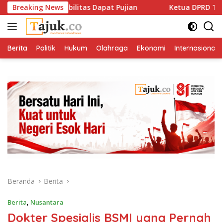
Langsung
tu Disabilitas Dapat Pujian
Breaking News
Ketua DPRD Tekankan Pengu
ke
konten
Berita
Politik
Hukum
Olahraga
Ekonomi
Internasional
Beranda
Berita
Berita
,
Nusantara
Dokter Spesialis BSMI yang Pernah