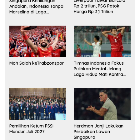
Liverpool Tawar Barcola
Singapura Kehilangan
Rp 2 triliun, PSG Patok
Andalan, Indonesia Tanpa
Harga Rp 3,1 Triliun
Marselino di Laga
Penentuan
Moh Salah keTrabzonspor
Timnas Indonesia Fokus
Pulihkan Mental Jelang
Laga Hidup Mati Kontra
Singapura
Pemilihan Ketum PSSI
Herdman Janji Lakukan
Mundur Juli 2027
Perbaikan Lawan
Singapura