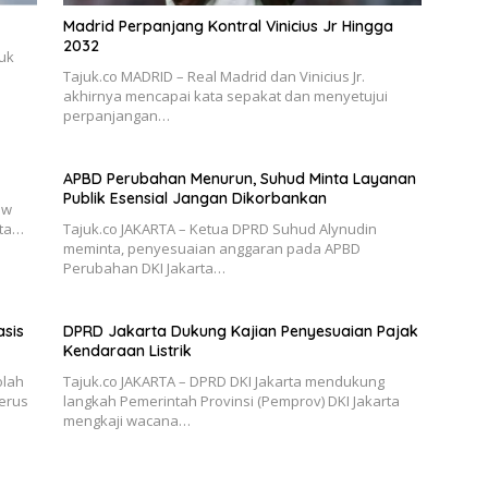
Madrid Perpanjang Kontral Vinicius Jr Hingga
2032
suk
Tajuk.co MADRID – Real Madrid dan Vinicius Jr.
akhirnya mencapai kata sepakat dan menyetujui
perpanjangan…
APBD Perubahan Menurun, Suhud Minta Layanan
Publik Esensial Jangan Dikorbankan
ew
uta…
Tajuk.co JAKARTA – Ketua DPRD Suhud Alynudin
meminta, penyesuaian anggaran pada APBD
Perubahan DKI Jakarta…
asis
DPRD Jakarta Dukung Kajian Penyesuaian Pajak
Kendaraan Listrik
olah
Tajuk.co JAKARTA – DPRD DKI Jakarta mendukung
terus
langkah Pemerintah Provinsi (Pemprov) DKI Jakarta
mengkaji wacana…