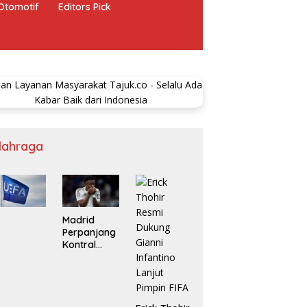
Otomotif
Editors Pick
lahraga
Madrid
Perpanjang
Kontral
Vinicius Jr
Hingga
2032