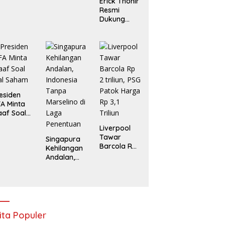
Erick Thohir
Resmi
Dukung
Gianni
Infantino
Lanjut
Pimpin FIFA
esiden
FA Minta
af Soal
ual Saham
Liverpool
Tawar
Singapura
Barcola Rp
Kehilangan
2 triliun, PSG
Andalan,
Patok
Indonesia
Harga Rp
Tanpa
3,1 Triliun
Marselino di
Laga
Penentuan
ita Populer