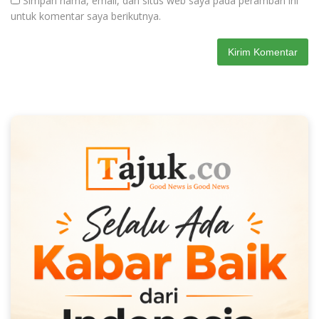
Simpan nama, email, dan situs web saya pada peramban ini
untuk komentar saya berikutnya.