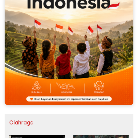
Olahraga