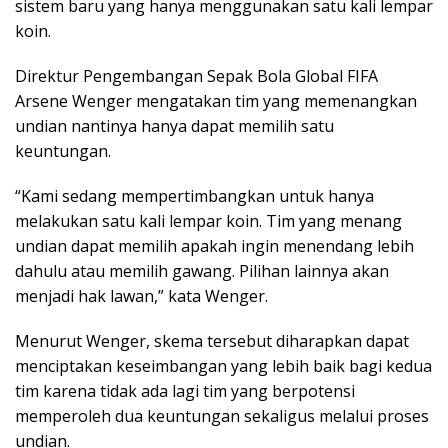
sistem baru yang hanya menggunakan satu kali lempar
koin.
Direktur Pengembangan Sepak Bola Global FIFA
Arsene Wenger mengatakan tim yang memenangkan
undian nantinya hanya dapat memilih satu
keuntungan.
“Kami sedang mempertimbangkan untuk hanya
melakukan satu kali lempar koin. Tim yang menang
undian dapat memilih apakah ingin menendang lebih
dahulu atau memilih gawang. Pilihan lainnya akan
menjadi hak lawan,” kata Wenger.
Menurut Wenger, skema tersebut diharapkan dapat
menciptakan keseimbangan yang lebih baik bagi kedua
tim karena tidak ada lagi tim yang berpotensi
memperoleh dua keuntungan sekaligus melalui proses
undian.