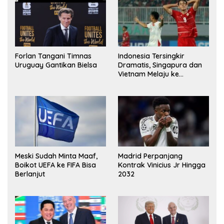
Indonesia Tersingkir
Forlan Tangani Timnas
Dramatis, Singapura dan
Uruguay Gantikan Bielsa
Vietnam Melaju ke
Semifinal AFF
Meski Sudah Minta Maaf,
Madrid Perpanjang
Boikot UEFA ke FIFA Bisa
Kontrak Vinicius Jr Hingga
Berlanjut
2032