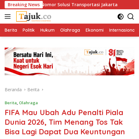
Langsung
an Satu Nomor Solusi Transportasi Jakarta
Breaking News
Di Antara
ke
konten
Berita
Politik
Hukum
Olahraga
Ekonomi
Internasional
Beranda
Berita
Berita
,
Olahraga
FIFA Mau Ubah Adu Penalti Piala
Dunia 2026, Tim Menang Tos Tak
Bisa Lagi Dapat Dua Keuntungan