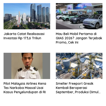
Jakarta Catat Realisasasi
Mau Beli Mobil Pertama di
Investasi Rp 173,6 Triliun
GIIAS 2026? Jangan Terjebak
Promo, Cek Ini
Pilot Malaysia Airlines Kena
Smelter Freeport Gresik
Tes Narkoba Massal Usai
Kembali Beroperasi
Kasus Penyelundupan di RI
September, Produksi Dimulai
Bertahap