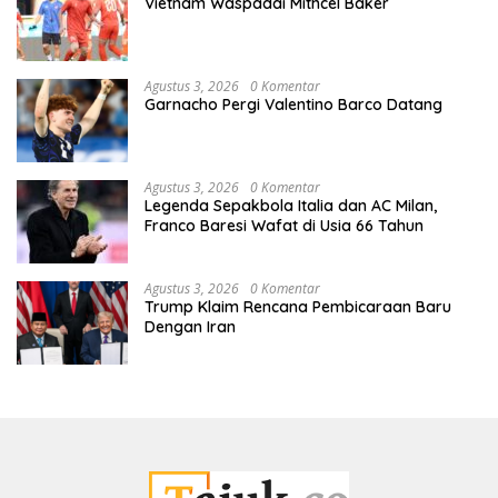
Vietnam Waspadai Mithcel Baker
Agustus 3, 2026
0 Komentar
Garnacho Pergi Valentino Barco Datang
Agustus 3, 2026
0 Komentar
Legenda Sepakbola Italia dan AC Milan,
Franco Baresi Wafat di Usia 66 Tahun
Agustus 3, 2026
0 Komentar
Trump Klaim Rencana Pembicaraan Baru
Dengan Iran