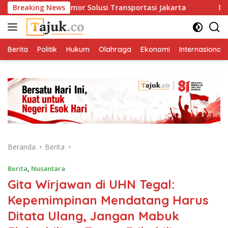
Langsung
 Satu Nomor Solusi Transportasi Jakarta
Breaking News
Di Antara Me
ke
konten
Berita
Politik
Hukum
Olahraga
Ekonomi
Internasional
Beranda
Berita
Berita
,
Nusantara
Gita Wirjawan di UHN Tegal:
Kepemimpinan Mendatang Harus
Ditata Ulang, Jangan Mabuk