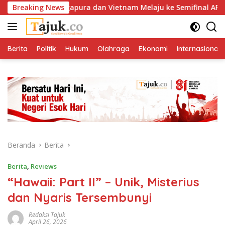
Langsung
atis, Singapura dan Vietnam Melaju ke Semifinal AFF
Breaking News
H
ke
konten
Berita
Politik
Hukum
Olahraga
Ekonomi
Internasional
Beranda
Berita
Berita
,
Reviews
“Hawaii: Part II” – Unik, Misterius
dan Nyaris Tersembunyi
Redaksi Tajuk
April 26, 2026