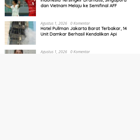
dan Vietnam Melaju ke Semifinal AFF
Agustus 1, 2026
0 Komentar
Hotel Pullman Jakarta Barat Terbakar, 14
Unit Damkar Berhasil Kendalikan Api
Agustus 1, 2026
0 Komentar
KPK: Pemanggilan Raja Juli Antoni
Bergantung Kebutuhan Penyidikan Kasus
Kuansing
Agustus 2, 2026
0 Komentar
Pramono Minta Semua Pihak Terima Pergub
Lembaga Adat Betawi
Agustus 2, 2026
0 Komentar
Pramono Ingin Wujudkan Jakarta Jadi Sport
Tourism
Agustus 1, 2026
0 Komentar