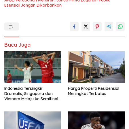
APBD Perubahan Menurun, Suhud Minta Layanan Publik
Esensial Jangan Dikorbankan
Baca Juga
Indonesia Tersingkir
Harga Properti Residensial
Dramatis, Singapura dan
Meningkat Terbatas
Vietnam Melaju ke Semifinal
AFF