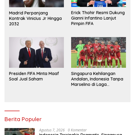
Erick Thohir Resmi Dukung
Madrid Perpanjang
Gianni Infantino Lanjut
Kontrak Vinicius Jr Hingga
Pimpin FIFA
2032
Presiden FIFA Minta Maaf
Singapura Kehilangan
Soal Jual Saham
Andalan, Indonesia Tanpa
Marselino di Laga
Penentuan
Berita Populer
Agustus 7, 2026
0 Komentar
Indonesia Tersingkir Dramatis, Singapura