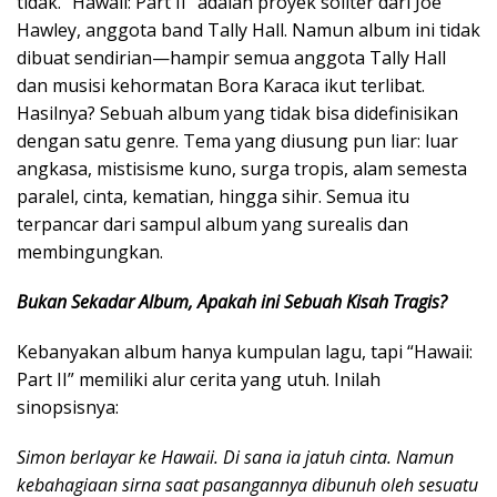
tidak. “Hawaii: Part II” adalah proyek soliter dari Joe
Hawley, anggota band Tally Hall. Namun album ini tidak
dibuat sendirian—hampir semua anggota Tally Hall
dan musisi kehormatan Bora Karaca ikut terlibat.
Hasilnya? Sebuah album yang tidak bisa didefinisikan
dengan satu genre. Tema yang diusung pun liar: luar
angkasa, mistisisme kuno, surga tropis, alam semesta
paralel, cinta, kematian, hingga sihir. Semua itu
terpancar dari sampul album yang surealis dan
membingungkan.
Bukan Sekadar Album, Apakah ini Sebuah Kisah Tragis?
Kebanyakan album hanya kumpulan lagu, tapi “Hawaii:
Part II” memiliki alur cerita yang utuh. Inilah
sinopsisnya:
Simon berlayar ke Hawaii. Di sana ia jatuh cinta. Namun
kebahagiaan sirna saat pasangannya dibunuh oleh sesuatu