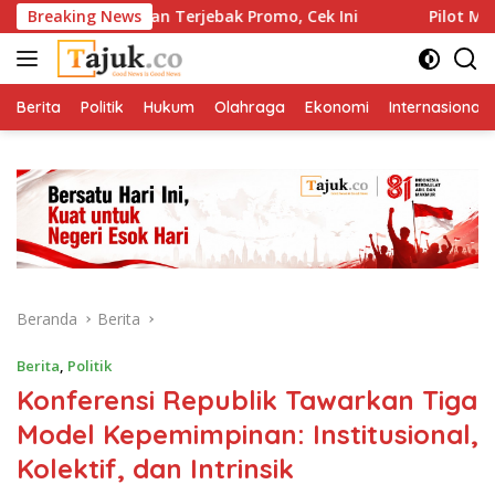
Langsung
026? Jangan Terjebak Promo, Cek Ini
Breaking News
Pilot Malaysia Air
ke
konten
Berita
Politik
Hukum
Olahraga
Ekonomi
Internasional
Beranda
Berita
Berita
,
Politik
Konferensi Republik Tawarkan Tiga
Model Kepemimpinan: Institusional,
Kolektif, dan Intrinsik