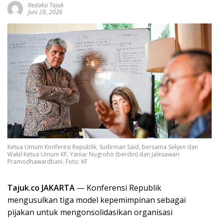
Redaksi Tajuk
Juni 28, 2026
Ketua Umum Konferesi Republik, Sudirman Said, bersama Sekjen dan
Wakil Ketua Umum KF, Yaniar Nugroho (berdiri) dan Jalesawari
Pramodhawardhani. Foto: KF
Tajuk.co JAKARTA
— Konferensi Republik
mengusulkan tiga model kepemimpinan sebagai
pijakan untuk mengonsolidasikan organisasi