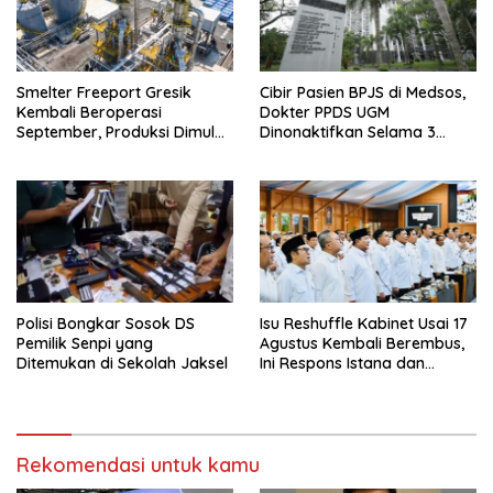
Smelter Freeport Gresik
Cibir Pasien BPJS di Medsos,
Kembali Beroperasi
Dokter PPDS UGM
September, Produksi Dimulai
Dinonaktifkan Selama 3
Bertahap
Bulan
Polisi Bongkar Sosok DS
Isu Reshuffle Kabinet Usai 17
Pemilik Senpi yang
Agustus Kembali Berembus,
Ditemukan di Sekolah Jaksel
Ini Respons Istana dan
Parpol
Rekomendasi untuk kamu