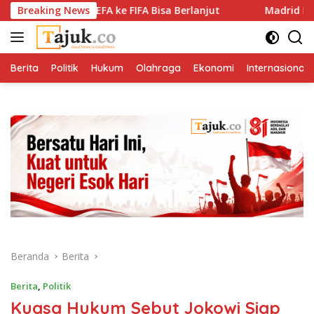
Langsung
Boikot UEFA ke FIFA Bisa Berlanjut
Breaking News
Madrid Perpanjang K
ke
konten
Berita
Politik
Hukum
Olahraga
Ekonomi
Internasional
Beranda
Berita
Berita
,
Politik
Kuasa Hukum Sebut Jokowi Siap