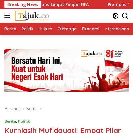
Langsung
ianni Infantino Lanjut Pimpin FIFA
Breaking News
Pramono Tegaskan So
ke
konten
Berita
Politik
Hukum
Olahraga
Ekonomi
Internasional
Beranda
Berita
Berita
,
Politik
Kurniasih Mufidayati: Empat Pilar