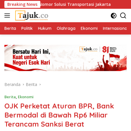
Langsung
an Satu Nomor Solusi Transportasi Jakarta
Breaking News
Di Antara
ke
konten
Berita
Politik
Hukum
Olahraga
Ekonomi
Internasional
Beranda
Berita
Berita
,
Ekonomi
OJK Perketat Aturan BPR, Bank
Bermodal di Bawah Rp6 Miliar
Terancam Sanksi Berat