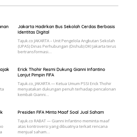
anan
Jakarta Hadirkan Bus Sekolah Cerdas Berbasis
Identitas Digital
Tajuk.co JAKARTA – Unit Pengelola Angkutan Sekolah
(UPAS) Dinas Perhubungan (Dishub) DKI Jakarta terus
bertransformasi…
Pajak
Erick Thohir Resmi Dukung Gianni Infantino
Lanjut Pimpin FIFA
Tajuk.co, JAKARTA — Ketua Umum PSSI Erick Thohir
rta
menyatakan dukungan penuh terhadap pencalonan
kembali Gianni…
uk
Presiden FIFA Minta Maaf Soal Jual Saham
Tajuk.co RABAT — Gianni Infantino meminta maaf
no
atas kontroversi yang dibuatnya terkait rencana
na
menjual saham…