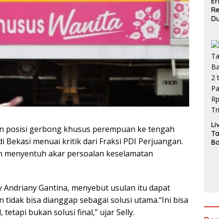
Er
R
D
Gi
In
La
Pi
Li
 posisi gerbong khusus perempuan ke tengah
T
 Bekasi menuai kritik dari Fraksi PDI Perjuangan.
Ba
2 
um menyentuh akar persoalan keselamatan
Pa
H
3,
ly Andriany Gantina, menyebut usulan itu dapat
tidak bisa dianggap sebagai solusi utama.“Ini bisa
tetapi bukan solusi final,” ujar Selly.