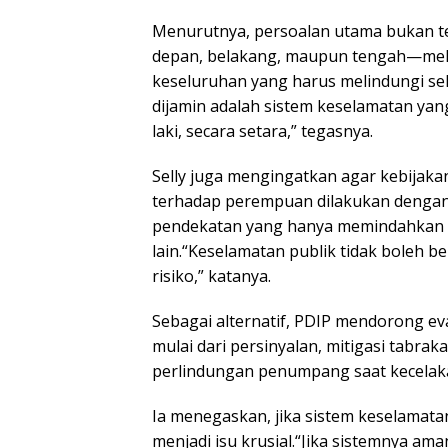
Menurutnya, persoalan utama bukan t
depan, belakang, maupun tengah—mela
keseluruhan yang harus melindungi se
dijamin adalah sistem keselamatan ya
laki, secara setara,” tegasnya.
Selly juga mengingatkan agar kebijak
terhadap perempuan dilakukan dengan
pendekatan yang hanya memindahkan tit
lain.“Keselamatan publik tidak boleh 
risiko,” katanya.
Sebagai alternatif, PDIP mendorong ev
mulai dari persinyalan, mitigasi tabra
perlindungan penumpang saat kecelak
Ia menegaskan, jika sistem keselamatan
menjadi isu krusial.“Jika sistemnya am