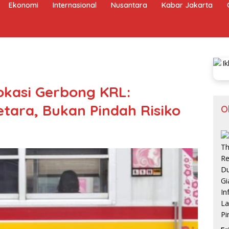
Ekonomi
Internasional
Nusantara
Kabar Jakarta
lokasi Gerbong KRL:
tara, Bukan Pindah Risiko
O