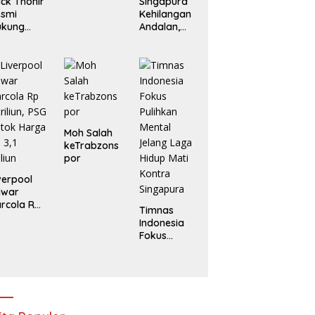
ick Thohir
Singapura
esmi
Kehilangan
ukung
Andalan,
anni
Indonesia
fantino
Tanpa
njut
Marselino di
mpin FIFA
Laga
Penentuan
Moh Salah
keTrabzons
por
verpool
awar
rcola Rp
Timnas
triliun, PSG
Indonesia
tok
Fokus
arga Rp
Pulihkan
1 Triliun
Mental
Jelang
Laga Hidup
Mati Kontra
Singapura