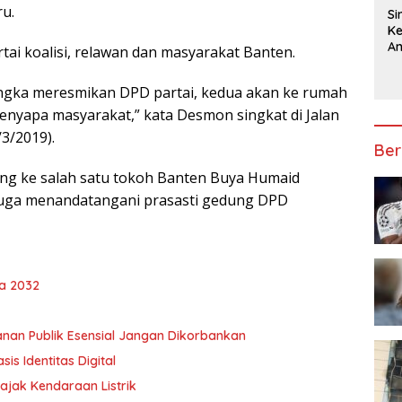
u.
Si
Ke
An
ai koalisi, relawan dan masyarakat Banten.
In
T
angka meresmikan DPD partai, kedua akan ke rumah
Ma
L
menyapa masyarakat,” kata Desmon singkat di Jalan
Pe
3/2019).
Ber
g ke salah satu tokoh Banten Buya Humaid
 juga menandatangani prasasti gedung DPD
ga 2032
anan Publik Esensial Jangan Dikorbankan
s Identitas Digital
ajak Kendaraan Listrik