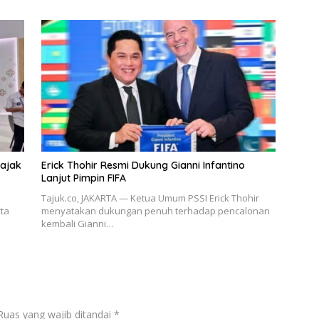
Pajak
Erick Thohir Resmi Dukung Gianni Infantino
Lanjut Pimpin FIFA
Tajuk.co, JAKARTA — Ketua Umum PSSI Erick Thohir
rta
menyatakan dukungan penuh terhadap pencalonan
kembali Gianni…
Ruas yang wajib ditandai
*