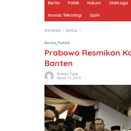
Berita
Politik
Hukum
Olahraga
Inovasi Teknologi
Opini
Beranda
Berita
Berita
,
Politik
Prabowo Resmikan Ka
Banten
Redaksi Tajuk
Maret 16, 2019