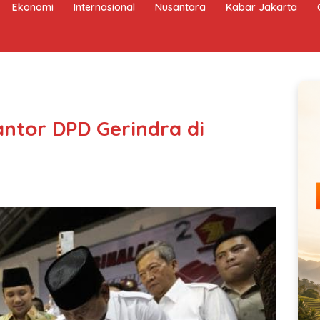
Ekonomi
Internasional
Nusantara
Kabar Jakarta
ntor DPD Gerindra di