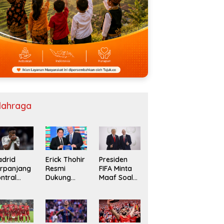
lahraga
Presiden
drid
Erick Thohir
FIFA Minta
rpanjang
Resmi
Maaf Soal
ntral
Dukung
Jual Saham
nicius Jr
Gianni
ngga
Infantino
032
Lanjut
Pimpin FIFA