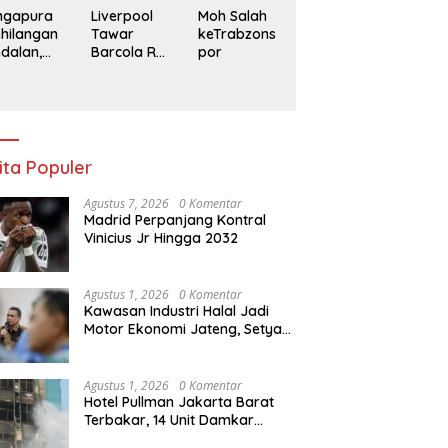
ngapura
Liverpool
Moh Salah
hilangan
Tawar
keTrabzons
dalan,
Barcola Rp
por
donesia
2 triliun, PSG
anpa
Patok
rselino di
Harga Rp
aga
3,1 Triliun
nentuan
ita Populer
Agustus 7, 2026
0 Komentar
Madrid Perpanjang Kontral
Vinicius Jr Hingga 2032
Agustus 1, 2026
0 Komentar
Kawasan Industri Halal Jadi
Motor Ekonomi Jateng, Setya
Arinugroho Tekankan
Pemerataan UMKM
Agustus 1, 2026
0 Komentar
Hotel Pullman Jakarta Barat
Terbakar, 14 Unit Damkar
Berhasil Kendalikan Api