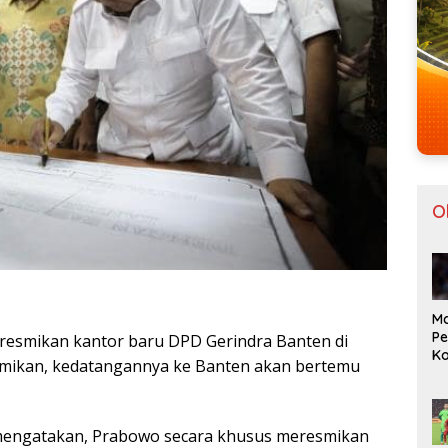
O
Ma
Pe
resmikan kantor baru DPD Gerindra Banten di
Ko
smikan, kedatangannya ke Banten akan bertemu
Vi
Hi
2
engatakan, Prabowo secara khusus meresmikan