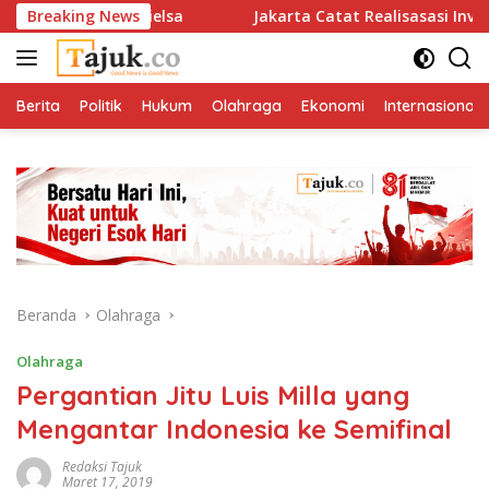
Langsung
antikan Bielsa
Breaking News
Jakarta Catat Realisasasi Investasi Rp 17
ke
konten
Berita
Politik
Hukum
Olahraga
Ekonomi
Internasional
Beranda
Olahraga
Olahraga
Pergantian Jitu Luis Milla yang
Mengantar Indonesia ke Semifinal
Redaksi Tajuk
Maret 17, 2019