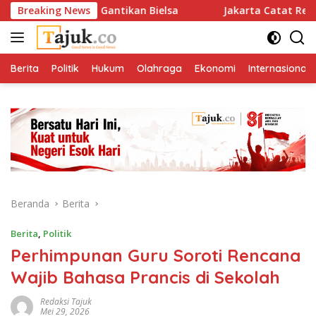
Langsung
 Uruguay Gantikan Bielsa
Breaking News
Jakarta Catat Realisasasi Inv
ke
konten
Berita
Politik
Hukum
Olahraga
Ekonomi
Internasional
Beranda
Berita
Berita
,
Politik
Perhimpunan Guru Soroti Rencana
Wajib Bahasa Prancis di Sekolah
Redaksi Tajuk
Mei 29, 2026