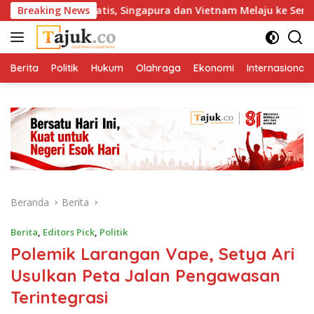
Langsung
ngkir Dramatis, Singapura dan Vietnam Melaju ke Semifinal AFF
Breaking News
ke
konten
Berita
Politik
Hukum
Olahraga
Ekonomi
Internasional
Beranda
Berita
Berita
,
Editors Pick
,
Politik
Polemik Larangan Vape, Setya Ari
Usulkan Peta Jalan Pengawasan
Terintegrasi