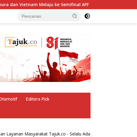
nam Melaju ke Semifinal AFF
Harga Properti Residensia
Otomotif
Editors Pick