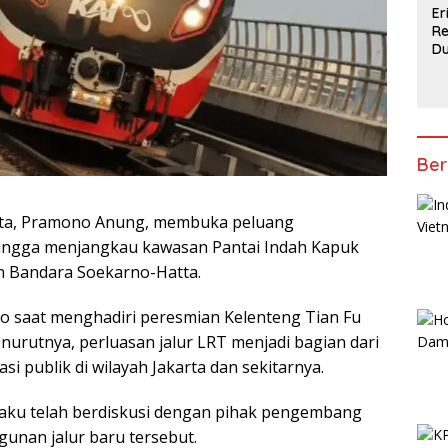
Er
R
D
Gi
In
La
Pi
Ber
rta, Pramono Anung, membuka peluang
ingga menjangkau kawasan Pantai Indah Kapuk
an Bandara Soekarno-Hatta.
 saat menghadiri peresmian Kelenteng Tian Fu
nurutnya, perluasan jalur LRT menjadi bagian dari
i publik di wilayah Jakarta dan sekitarnya.
ku telah berdiskusi dengan pihak pengembang
nan jalur baru tersebut.