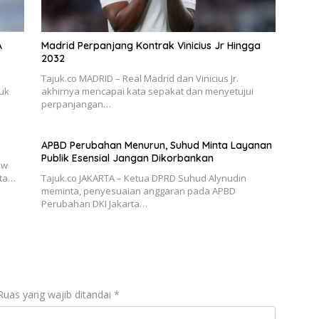
A
Madrid Perpanjang Kontrak Vinicius Jr Hingga
2032
Tajuk.co MADRID – Real Madrid dan Vinicius Jr.
suk
akhirnya mencapai kata sepakat dan menyetujui
perpanjangan…
APBD Perubahan Menurun, Suhud Minta Layanan
Publik Esensial Jangan Dikorbankan
ew
uta…
Tajuk.co JAKARTA – Ketua DPRD Suhud Alynudin
meminta, penyesuaian anggaran pada APBD
Perubahan DKI Jakarta…
Ruas yang wajib ditandai
*