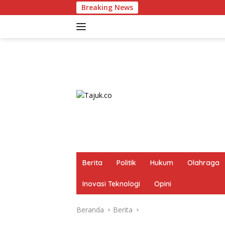
Langsung
Breaking News
ke
konten
Berita
Politik
Hukum
Olahraga
Inovasi Teknologi
Opini
Beranda
Berita