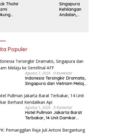
ick Thohir
Singapura
esmi
Kehilangan
ukung
Andalan,
anni
Indonesia
fantino
Tanpa
njut
Marselino di
mpin FIFA
Laga
Penentuan
ita Populer
Agustus 7, 2026
0 Komentar
Indonesia Tersingkir Dramatis,
Singapura dan Vietnam Melaju
ke Semifinal AFF
Agustus 1, 2026
0 Komentar
Hotel Pullman Jakarta Barat
Terbakar, 14 Unit Damkar
Berhasil Kendalikan Api