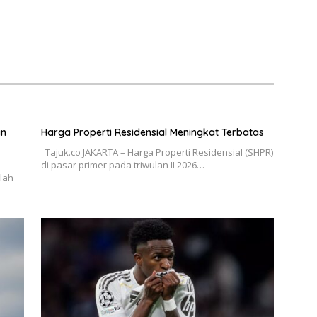
an
Harga Properti Residensial Meningkat Terbatas
Tajuk.co JAKARTA – Harga Properti Residensial (SHPR)
di pasar primer pada triwulan II 2026…
elah