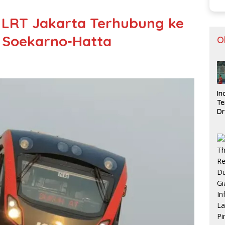
LRT Jakarta Terhubung ke
 Soekarno-Hatta
O
In
Te
Dr
Si
d
V
Me
Se
AF