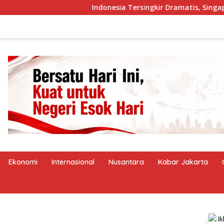
Indonesia Tersingkir Dramatis, Singapura dan Viet
Ekonomi
Internasional
Nusantara
Kabar Jakarta