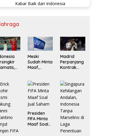
lahraga
donesia
Meski
Madrid
rsingkir
Sudah Minta
Perpanjang
amatis,
Maaf,
Kontrak
ngapura
Boikot UEFA
Vinicius Jr
an
ke FIFA Bisa
Hingga
ietnam
Berlanjut
2032
laju ke
mifinal
F
Presiden
FIFA Minta
Maaf Soal
Jual Saham