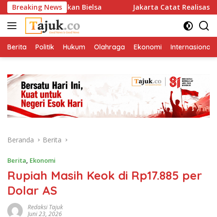
Langsung
uay Gantikan Bielsa
Breaking News
Jakarta Catat Realisasasi Investasi
ke
konten
Berita
Politik
Hukum
Olahraga
Ekonomi
Internasional
Beranda
Berita
Berita
,
Ekonomi
Rupiah Masih Keok di Rp17.885 per
Dolar AS
Redaksi Tajuk
Juni 23, 2026