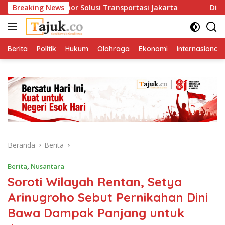
Langsung
atu Nomor Solusi Transportasi Jakarta
Breaking News
Di Antara Meng
ke
konten
Berita
Politik
Hukum
Olahraga
Ekonomi
Internasional
Beranda
Berita
Berita
,
Nusantara
Soroti Wilayah Rentan, Setya
Arinugroho Sebut Pernikahan Dini
Bawa Dampak Panjang untuk