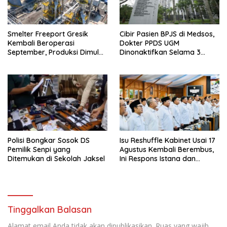
Smelter Freeport Gresik
Cibir Pasien BPJS di Medsos,
Kembali Beroperasi
Dokter PPDS UGM
September, Produksi Dimulai
Dinonaktifkan Selama 3
Bertahap
Bulan
Polisi Bongkar Sosok DS
Isu Reshuffle Kabinet Usai 17
Pemilik Senpi yang
Agustus Kembali Berembus,
Ditemukan di Sekolah Jaksel
Ini Respons Istana dan
Parpol
Tinggalkan Balasan
Alamat email Anda tidak akan dipublikasikan.
Ruas yang wajib