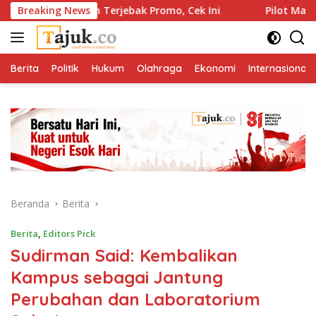
Langsung
 Jangan Terjebak Promo, Cek Ini
Breaking News
Pilot Malaysia Airline
ke
konten
Berita
Politik
Hukum
Olahraga
Ekonomi
Internasional
Beranda
Berita
Berita
,
Editors Pick
Sudirman Said: Kembalikan
Kampus sebagai Jantung
Perubahan dan Laboratorium