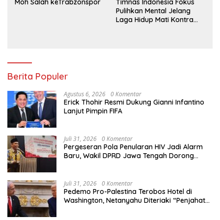
Moh Salah keTrabzonspor
Timnas Indonesia Fokus
Pulihkan Mental Jelang
Laga Hidup Mati Kontra
Singapura
Berita Populer
Agustus 6, 2026
0 Komentar
Erick Thohir Resmi Dukung Gianni Infantino
Lanjut Pimpin FIFA
Juli 31, 2026
0 Komentar
Pergeseran Pola Penularan HIV Jadi Alarm
Baru, Wakil DPRD Jawa Tengah Dorong
Kebijakan Lebih Tegas
Juli 31, 2026
0 Komentar
Pedemo Pro-Palestina Terobos Hotel di
Washington, Netanyahu Diteriaki “Penjahat
Perang”