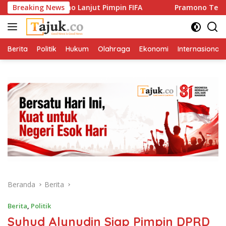
Langsung
i Infantino Lanjut Pimpin FIFA
Breaking News
Pramono Tegaskan Solida
ke
konten
Berita
Politik
Hukum
Olahraga
Ekonomi
Internasional
Beranda
Berita
Berita
,
Politik
Suhud Alynudin Siap Pimpin DPRD