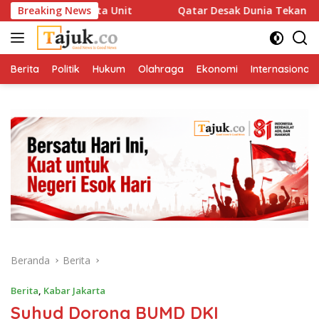
Langsung
ar 1 Juta Unit
Breaking News
Qatar Desak Dunia Tekan Israel, Gencat
ke
konten
Berita
Politik
Hukum
Olahraga
Ekonomi
Internasional
Beranda
Berita
Berita
,
Kabar Jakarta
Suhud Dorong BUMD DKI