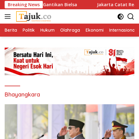
Langsung
mnas Uruguay Gantikan Bielsa
Breaking News
Jakarta Catat Realisasasi
ke
konten
Berita
Politik
Hukum
Olahraga
Ekonomi
Internasional
Bhayangkara