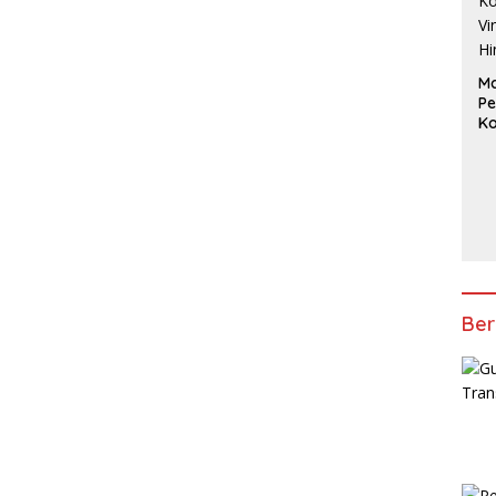
Ma
Pe
Ko
Vi
Hi
2
Ber