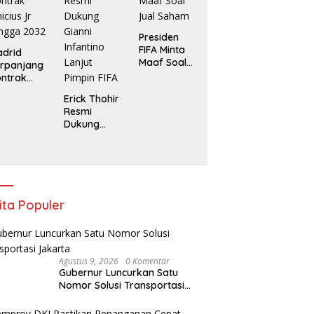
AFF
Presiden
FIFA Minta
drid
Maaf Soal
rpanjang
Jual Saham
ntrak
nicius Jr
Erick Thohir
ngga
Resmi
032
Dukung
Gianni
Infantino
Lanjut
Pimpin FIFA
ita Populer
Agustus 9, 2026
0 Komentar
Gubernur Luncurkan Satu
Nomor Solusi Transportasi
Jakarta