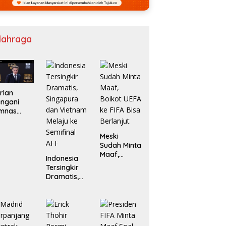
lahraga
rlan
ngani
imnas
ruguay
ntikan
Meski
elsa
Sudah Minta
Maaf,
Indonesia
Boikot UEFA
Tersingkir
ke FIFA Bisa
Dramatis,
Berlanjut
Singapura
dan
Vietnam
Melaju ke
Semifinal