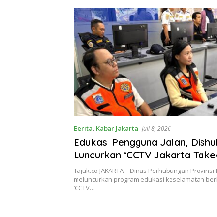
Berita
,
Kabar Jakarta
Juli 8, 2026
Edukasi Pengguna Jalan, Dishu
Luncurkan ‘CCTV Jakarta Take
Tajuk.co JAKARTA – Dinas Perhubungan Provinsi 
meluncurkan program edukasi keselamatan berla
‘CCTV…