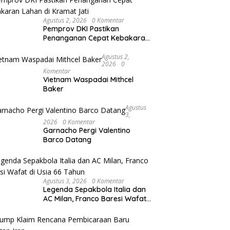
Agustus 2, 2026
0 Komentar
Pemprov DKI Pastikan
Penanganan Cepat Kebakaran
Lahan di Kramat Jati
Agustus 2,
2026
0
Komentar
Vietnam Waspadai Mithcel
Baker
Agustus
3,
2026
0 Komentar
Garnacho Pergi Valentino
Barco Datang
Agustus 3, 2026
0 Komentar
Legenda Sepakbola Italia dan
AC Milan, Franco Baresi Wafat
di Usia 66 Tahun