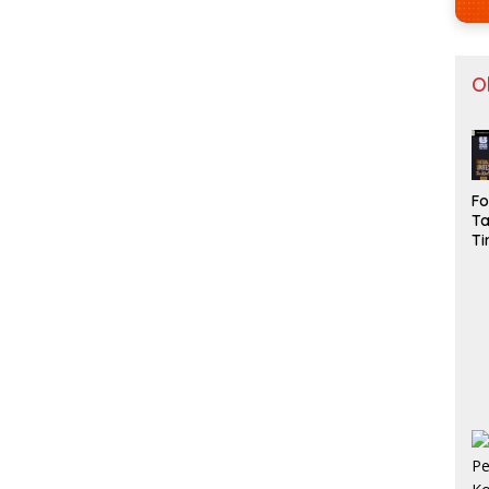
O
Fo
Ta
T
U
Ga
Bi