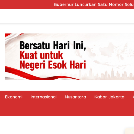
Gubernur Luncurkan Satu Nomor Solusi Transp
Ekonomi
Internasional
Nusantara
Kabar Jakarta