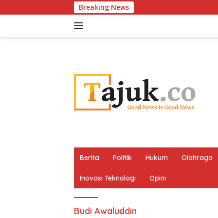
Langsung
Breaking News
ke
konten
Berita
Politik
Hukum
Olahraga
Inovasi Teknologi
Opini
Budi Awaluddin