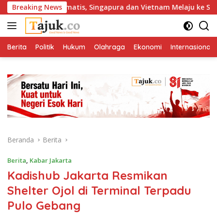
Langsung
ingkir Dramatis, Singapura dan Vietnam Melaju ke Semifinal AF
Breaking News
ke
konten
Berita
Politik
Hukum
Olahraga
Ekonomi
Internasional
Beranda
Berita
Berita
,
Kabar Jakarta
Kadishub Jakarta Resmikan
Shelter Ojol di Terminal Terpadu
Pulo Gebang