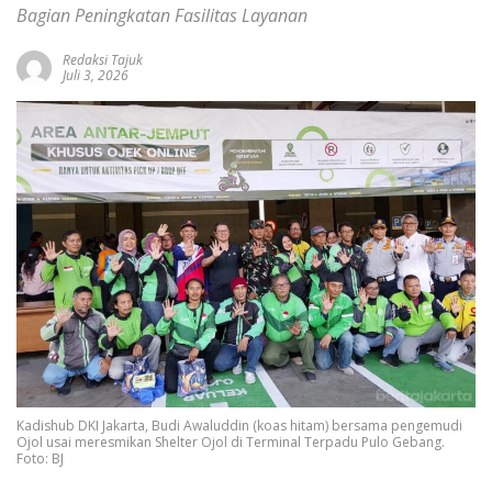
Bagian Peningkatan Fasilitas Layanan
Redaksi Tajuk
Juli 3, 2026
Kadishub DKI Jakarta, Budi Awaluddin (koas hitam) bersama pengemudi
Ojol usai meresmikan Shelter Ojol di Terminal Terpadu Pulo Gebang.
Foto: BJ